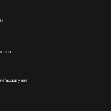
ía.
ar.
verano.
alefacción y aire