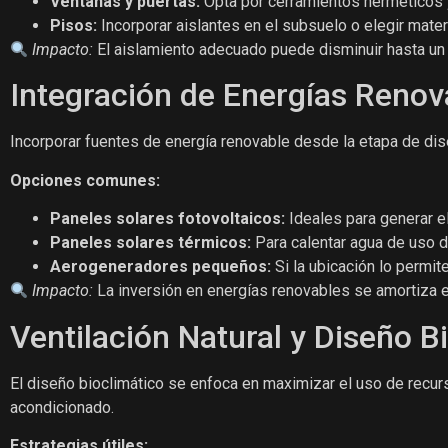
Ventanas y puertas:
Opta por cerramientos herméticos y
Pisos:
Incorporar aislantes en el subsuelo o elegir mater
Impacto:
El aislamiento adecuado puede disminuir hasta un
Integración de Energías Renov
Incorporar fuentes de energía renovable desde la etapa de dis
Opciones comunes:
Paneles solares fotovoltaicos:
Ideales para generar el
Paneles solares térmicos:
Para calentar agua de uso 
Aerogeneradores pequeños:
Si la ubicación lo permit
Impacto:
La inversión en energías renovables se amortiza e
Ventilación Natural y Diseño B
El diseño bioclimático se enfoca en maximizar el uso de recu
acondicionado.
Estrategias útiles: