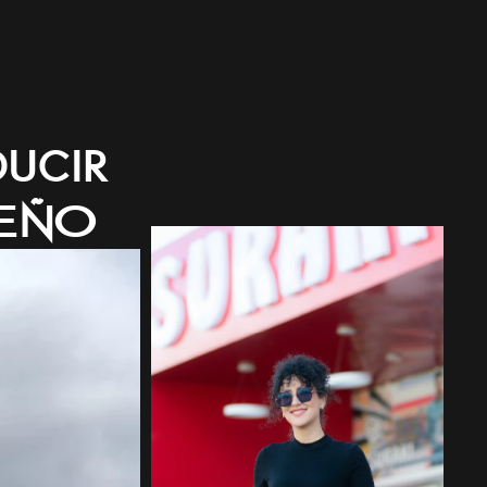
Portafolio
Nosotros
ducir
seño